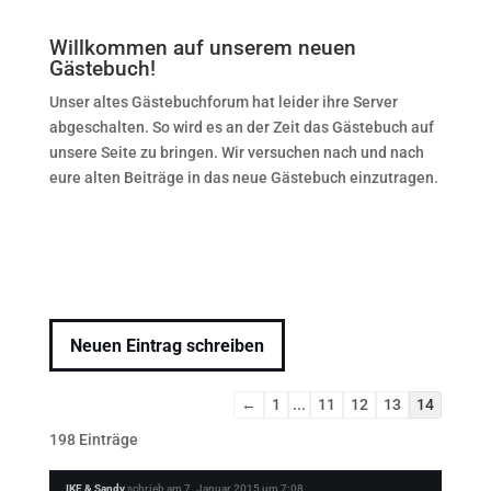
Willkommen auf unserem neuen
Gästebuch!
Unser altes Gästebuchforum hat leider ihre Server
abgeschalten. So wird es an der Zeit das Gästebuch auf
unsere Seite zu bringen. Wir versuchen nach und nach
eure alten Beiträge in das neue Gästebuch einzutragen.
Navigation
←
1
...
11
12
13
14
der
198 Einträge
Gästebuchliste
IKE & Sandy
schrieb am
7. Januar 2015
um
7:08