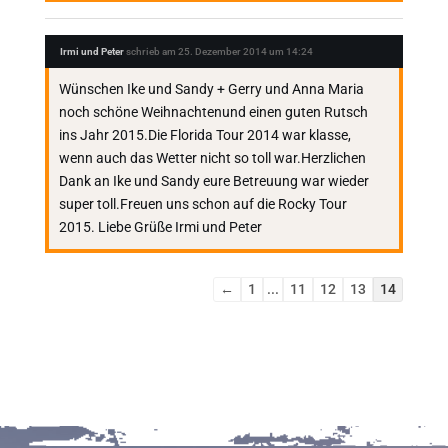
Irmi und Peter
schrieb am
25. Dezember 2014
um
14:24
Wünschen Ike und Sandy + Gerry und Anna Maria
noch schöne Weihnachtenund einen guten Rutsch
ins Jahr 2015.Die Florida Tour 2014 war klasse,
wenn auch das Wetter nicht so toll war.Herzlichen
Dank an Ike und Sandy eure Betreuung war wieder
super toll.Freuen uns schon auf die Rocky Tour
2015. Liebe Grüße Irmi und Peter
Navigation
←
1
...
11
12
13
14
der
Gästebuchliste