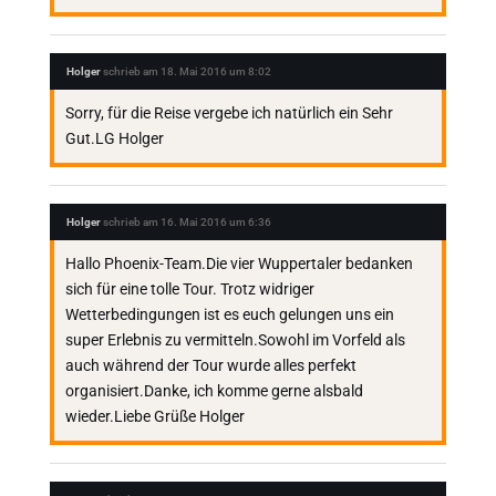
Holger
schrieb am
18. Mai 2016
um
8:02
Sorry, für die Reise vergebe ich natürlich ein Sehr
Gut.LG Holger
Holger
schrieb am
16. Mai 2016
um
6:36
Hallo Phoenix-Team.Die vier Wuppertaler bedanken
sich für eine tolle Tour. Trotz widriger
Wetterbedingungen ist es euch gelungen uns ein
super Erlebnis zu vermitteln.Sowohl im Vorfeld als
auch während der Tour wurde alles perfekt
organisiert.Danke, ich komme gerne alsbald
wieder.Liebe Grüße Holger