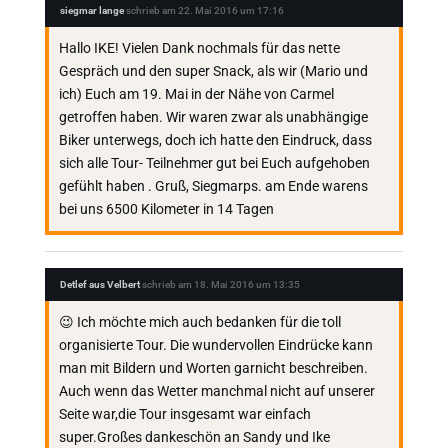
siegmar lange
schrieb am
22. Mai 2016
um
17:16
Hallo IKE! Vielen Dank nochmals für das nette
Gespräch und den super Snack, als wir (Mario und
ich) Euch am 19. Mai in der Nähe von Carmel
getroffen haben. Wir waren zwar als unabhängige
Biker unterwegs, doch ich hatte den Eindruck, dass
sich alle Tour- Teilnehmer gut bei Euch aufgehoben
gefühlt haben . Gruß, Siegmarps. am Ende warens
bei uns 6500 Kilometer in 14 Tagen
Detlef aus Velbert
schrieb am
18. Mai 2016
um
13:35
😉 Ich möchte mich auch bedanken für die toll
organisierte Tour. Die wundervollen Eindrücke kann
man mit Bildern und Worten garnicht beschreiben.
Auch wenn das Wetter manchmal nicht auf unserer
Seite war,die Tour insgesamt war einfach
super.Großes dankeschön an Sandy und Ike