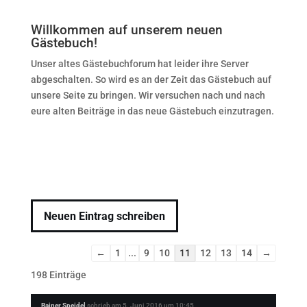
Willkommen auf unserem neuen
Gästebuch!
Unser altes Gästebuchforum hat leider ihre Server
abgeschalten. So wird es an der Zeit das Gästebuch auf
unsere Seite zu bringen. Wir versuchen nach und nach
eure alten Beiträge in das neue Gästebuch einzutragen.
Navigation
←
1
...
9
10
11
12
13
14
→
der
198 Einträge
Gästebuchliste
Rainer Speidel
schrieb am
5. Juni 2016
um
10:45