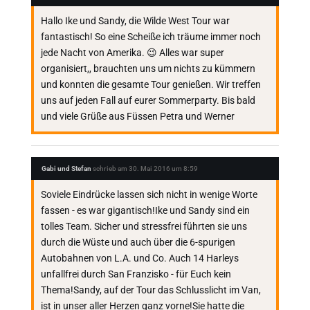
Hallo Ike und Sandy, die Wilde West Tour war
fantastisch! So eine Scheiße ich träume immer noch
jede Nacht von Amerika. 😉 Alles war super
organisiert,, brauchten uns um nichts zu kümmern
und konnten die gesamte Tour genießen. Wir treffen
uns auf jeden Fall auf eurer Sommerparty. Bis bald
und viele Grüße aus Füssen Petra und Werner
Gabi und Stefan
schrieb am
30. Mai 2016
um
8:59
Soviele Eindrücke lassen sich nicht in wenige Worte
fassen - es war gigantisch!Ike und Sandy sind ein
tolles Team. Sicher und stressfrei führten sie uns
durch die Wüste und auch über die 6-spurigen
Autobahnen von L.A. und Co. Auch 14 Harleys
unfallfrei durch San Franzisko - für Euch kein
Thema!Sandy, auf der Tour das Schlusslicht im Van,
ist in unser aller Herzen ganz vorne!Sie hatte die