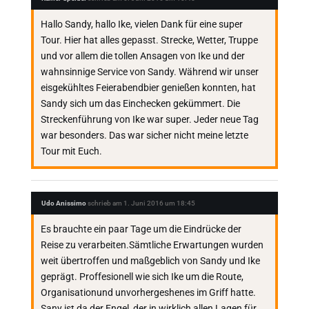
Hallo Sandy, hallo Ike, vielen Dank für eine super
Tour. Hier hat alles gepasst. Strecke, Wetter, Truppe
und vor allem die tollen Ansagen von Ike und der
wahnsinnige Service von Sandy. Während wir unser
eisgekühltes Feierabendbier genießen konnten, hat
Sandy sich um das Einchecken gekümmert. Die
Streckenführung von Ike war super. Jeder neue Tag
war besonders. Das war sicher nicht meine letzte
Tour mit Euch.
Udo Anissimo
schrieb am
1. Juni 2016
um
18:45
Es brauchte ein paar Tage um die Eindrücke der
Reise zu verarbeiten.Sämtliche Erwartungen wurden
weit übertroffen und maßgeblich von Sandy und Ike
geprägt. Proffesionell wie sich Ike um die Route,
Organisationund unvorhergeshenes im Griff hatte.
Sany ist da der Engel, der in wirklich allen Lagen für