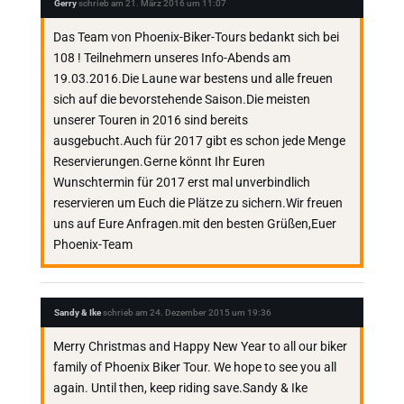
Gerry
schrieb am
21. März 2016
um
11:07
Das Team von Phoenix-Biker-Tours bedankt sich bei
108 ! Teilnehmern unseres Info-Abends am
19.03.2016.Die Laune war bestens und alle freuen
sich auf die bevorstehende Saison.Die meisten
unserer Touren in 2016 sind bereits
ausgebucht.Auch für 2017 gibt es schon jede Menge
Reservierungen.Gerne könnt Ihr Euren
Wunschtermin für 2017 erst mal unverbindlich
reservieren um Euch die Plätze zu sichern.Wir freuen
uns auf Eure Anfragen.mit den besten Grüßen,Euer
Phoenix-Team
Sandy & Ike
schrieb am
24. Dezember 2015
um
19:36
Merry Christmas and Happy New Year to all our biker
family of Phoenix Biker Tour. We hope to see you all
again. Until then, keep riding save.Sandy & Ike