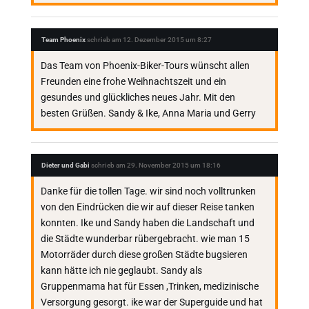
Team Phoenix
schrieb am
12. Dezember 2015
um
8:27
Das Team von Phoenix-Biker-Tours wünscht allen
Freunden eine frohe Weihnachtszeit und ein
gesundes und glückliches neues Jahr. Mit den
besten Grüßen. Sandy & Ike, Anna Maria und Gerry
Dieter und Gabi
schrieb am
29. November 2015
um
18:16
Danke für die tollen Tage. wir sind noch volltrunken
von den Eindrücken die wir auf dieser Reise tanken
konnten. Ike und Sandy haben die Landschaft und
die Städte wunderbar rübergebracht. wie man 15
Motorräder durch diese großen Städte bugsieren
kann hätte ich nie geglaubt. Sandy als
Gruppenmama hat für Essen ,Trinken, medizinische
Versorgung gesorgt. ike war der Superguide und hat