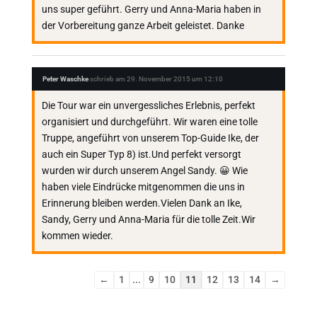
uns super geführt. Gerry und Anna-Maria haben in
der Vorbereitung ganze Arbeit geleistet. Danke
Peter Waschke
schrieb am
29. November 2015
um
12:10
Die Tour war ein unvergessliches Erlebnis, perfekt
organisiert und durchgeführt. Wir waren eine tolle
Truppe, angeführt von unserem Top-Guide Ike, der
auch ein Super Typ 8) ist.Und perfekt versorgt
wurden wir durch unserem Angel Sandy. 😀 Wie
haben viele Eindrücke mitgenommen die uns in
Erinnerung bleiben werden.Vielen Dank an Ike,
Sandy, Gerry und Anna-Maria für die tolle Zeit.Wir
kommen wieder.
Navigation
←
1
...
9
10
11
12
13
14
→
der
Gästebuchliste