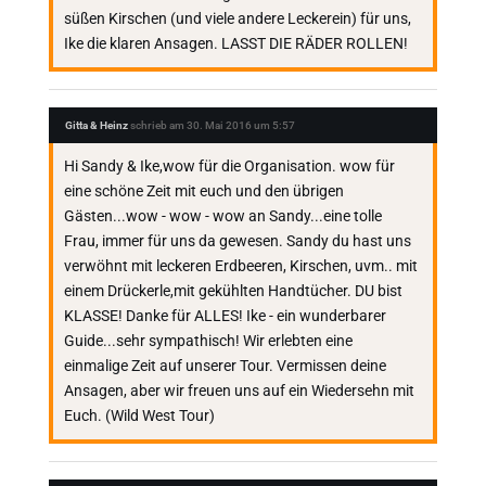
süßen Kirschen (und viele andere Leckerein) für uns,
Ike die klaren Ansagen. LASST DIE RÄDER ROLLEN!
Gitta & Heinz
schrieb am
30. Mai 2016
um
5:57
Hi Sandy & Ike,wow für die Organisation. wow für
eine schöne Zeit mit euch und den übrigen
Gästen...wow - wow - wow an Sandy...eine tolle
Frau, immer für uns da gewesen. Sandy du hast uns
verwöhnt mit leckeren Erdbeeren, Kirschen, uvm.. mit
einem Drückerle,mit gekühlten Handtücher. DU bist
KLASSE! Danke für ALLES! Ike - ein wunderbarer
Guide...sehr sympathisch! Wir erlebten eine
einmalige Zeit auf unserer Tour. Vermissen deine
Ansagen, aber wir freuen uns auf ein Wiedersehn mit
Euch. (Wild West Tour)