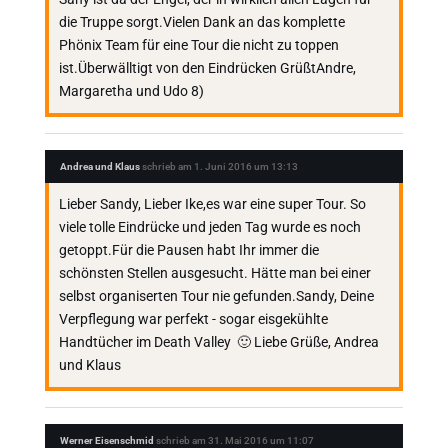
die Truppe sorgt.Vielen Dank an das komplette
Phönix Team für eine Tour die nicht zu toppen
ist.Überwälltigt von den Eindrücken GrüßtAndre,
Margaretha und Udo 8)
Andrea und Klaus
schrieb am
1. Juni 2016
um
13:13
Lieber Sandy, Lieber Ike,es war eine super Tour. So
viele tolle Eindrücke und jeden Tag wurde es noch
getoppt.Für die Pausen habt Ihr immer die
schönsten Stellen ausgesucht. Hätte man bei einer
selbst organiserten Tour nie gefunden.Sandy, Deine
Verpflegung war perfekt - sogar eisgekühlte
Handtücher im Death Valley 🙂 Liebe Grüße, Andrea
und Klaus
Werner Eisenschmid
schrieb am
31. Mai 2016
um
11:07