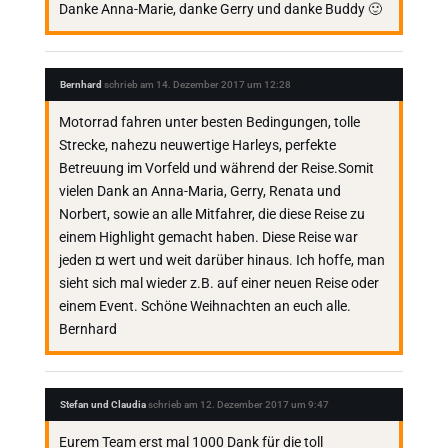
Danke Anna-Marie, danke Gerry und danke Buddy 🙂
Bernhard
schrieb am
14. Dezember 2017
um
12:28
Motorrad fahren unter besten Bedingungen, tolle
Strecke, nahezu neuwertige Harleys, perfekte
Betreuung im Vorfeld und während der Reise.Somit
vielen Dank an Anna-Maria, Gerry, Renata und
Norbert, sowie an alle Mitfahrer, die diese Reise zu
einem Highlight gemacht haben. Diese Reise war
jeden ¤ wert und weit darüber hinaus. Ich hoffe, man
sieht sich mal wieder z.B. auf einer neuen Reise oder
einem Event. Schöne Weihnachten an euch alle.
Bernhard
Stefan und Claudia
schrieb am
12. Dezember 2017
um
9:47
Eurem Team erst mal 1000 Dank für die toll