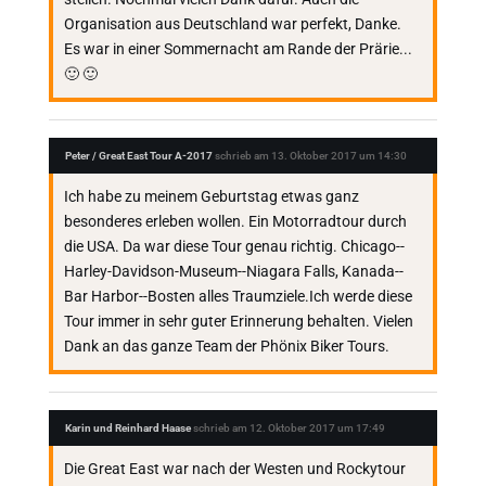
Organisation aus Deutschland war perfekt, Danke.
Es war in einer Sommernacht am Rande der Prärie...
🙂 🙂
Peter / Great East Tour A-2017
schrieb am
13. Oktober 2017
um
14:30
Ich habe zu meinem Geburtstag etwas ganz
besonderes erleben wollen. Ein Motorradtour durch
die USA. Da war diese Tour genau richtig. Chicago--
Harley-Davidson-Museum--Niagara Falls, Kanada--
Bar Harbor--Bosten alles Traumziele.Ich werde diese
Tour immer in sehr guter Erinnerung behalten. Vielen
Dank an das ganze Team der Phönix Biker Tours.
Karin und Reinhard Haase
schrieb am
12. Oktober 2017
um
17:49
Die Great East war nach der Westen und Rockytour