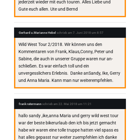
jederzeit wieder mit euch touren. Alles Liebe und
Gute euch allen. Ute und Bernd
Gerhard u.Marianne Hebel
schrieb am
7. Juni 2018
um
8:57
Wild West Tour 2/2018. Wir können uns den
Kommentaren von Frank, Klaus,Conny, Peter und
Sabine, die auch in unserer Gruppe waren nur an-
schließen. Es war einfach toll und ein
unvergesslichers Erlebnis. Danke anSandy, Ike, Gerry
und Anna Maria. Kann man nur weiterempfehlen.
frank ratermann
schrieb am
22. Mai 2018
um
11:21
hallo sandy ,ike,anna Maria und gerry wild west tour
war der beste bikerurlaub den ich bis jetzt gemacht
habe wir waren eine tolle truppe hatten viel spass es
hat alles gepasst nur weiter zuempfehlen ich danke