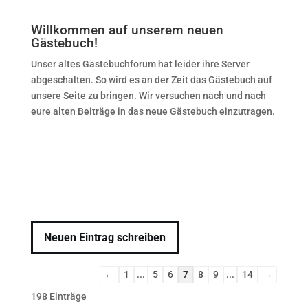
Willkommen auf unserem neuen
Gästebuch!
Unser altes Gästebuchforum hat leider ihre Server
abgeschalten. So wird es an der Zeit das Gästebuch auf
unsere Seite zu bringen. Wir versuchen nach und nach
eure alten Beiträge in das neue Gästebuch einzutragen.
Navigation
←
1
...
5
6
7
8
9
...
14
→
der
198 Einträge
Gästebuchliste