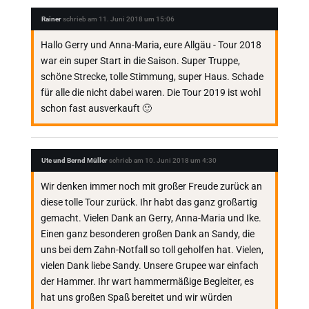
Rainer
schrieb am
11. Juni 2018
um
15:06
Hallo Gerry und Anna-Maria, eure Allgäu - Tour 2018
war ein super Start in die Saison. Super Truppe,
schöne Strecke, tolle Stimmung, super Haus. Schade
für alle die nicht dabei waren. Die Tour 2019 ist wohl
schon fast ausverkauft 🙂
Ute und Bernd Müller
schrieb am
10. Juni 2018
um
4:30
Wir denken immer noch mit großer Freude zurück an
diese tolle Tour zurück. Ihr habt das ganz großartig
gemacht. Vielen Dank an Gerry, Anna-Maria und Ike.
Einen ganz besonderen großen Dank an Sandy, die
uns bei dem Zahn-Notfall so toll geholfen hat. Vielen,
vielen Dank liebe Sandy. Unsere Grupee war einfach
der Hammer. Ihr wart hammermäßige Begleiter, es
hat uns großen Spaß bereitet und wir würden