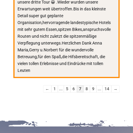
unsere dritte Tour 😀 .Wieder wurden unsere
Erwartungen weit übertroffen.Bis in das kleinste
Detail super gut geplante
Organisation,hervorragende landestypische Hotels
mit sehr gutem Essen,spitzen Bikes,anspruchsvolle
Routen und nicht zuletzt die spitzenmäßige
Verpflegung unterwegs.Herzlichen Dank Anna
Maria,Gerry u.Norbert für die wundervolle
Betreuung,für den Spaß,die Hifsbereitschaft, die
vielen tollen Erlebnisse und Eindrücke mit tollen
Leuten
Navigation
←
1
...
5
6
7
8
9
...
14
→
der
Gästebuchliste