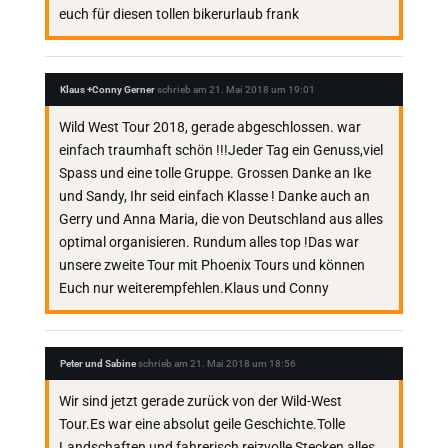
euch für diesen tollen bikerurlaub frank
Klaus +Conny Gerner
schrieb am
21. Mai 2018
um
19:01
Wild West Tour 2018, gerade abgeschlossen. war
einfach traumhaft schön !!!Jeder Tag ein Genuss,viel
Spass und eine tolle Gruppe. Grossen Danke an Ike
und Sandy, Ihr seid einfach Klasse ! Danke auch an
Gerry und Anna Maria, die von Deutschland aus alles
optimal organisieren. Rundum alles top !Das war
unsere zweite Tour mit Phoenix Tours und können
Euch nur weiterempfehlen.Klaus und Conny
Peter und Sabine
schrieb am
21. Mai 2018
um
18:56
Wir sind jetzt gerade zurück von der Wild-West
Tour.Es war eine absolut geile Geschichte.Tolle
Landschaften und fahrerisch reizvolle Stecken,alles