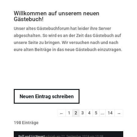
Willkommen auf unserem neuen
Gästebuch!
Unser altes Gästebuchforum hat leider ihre Server
abgeschalten. So wird es an der Zeit das Gästebuch auf
unsere Seite zu bringen. Wir versuchen nach und nach
eure alten Beiträge in das neue Gästebuch einzutragen.
Navigation
←
1
2
3
4
5
...
14
→
der
198 Einträge
Gästebuchliste
Rolf und Liz Nauert
schrieb am
22. September 2024
um
10:08