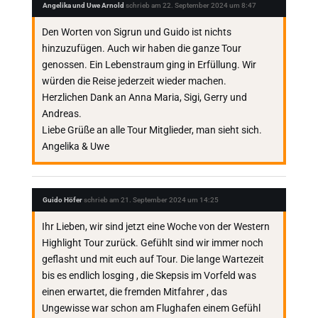
Angelika und Uwe Arnold
schrieb am
22. September 2024
um
8:47
Den Worten von Sigrun und Guido ist nichts
hinzuzufügen. Auch wir haben die ganze Tour
genossen. Ein Lebenstraum ging in Erfüllung. Wir
würden die Reise jederzeit wieder machen.
Herzlichen Dank an Anna Maria, Sigi, Gerry und
Andreas.
Liebe Grüße an alle Tour Mitglieder, man sieht sich.
Angelika & Uwe
Guido Höfer
schrieb am
21. September 2024
um
14:25
Ihr Lieben, wir sind jetzt eine Woche von der Western
Highlight Tour zurück. Gefühlt sind wir immer noch
geflasht und mit euch auf Tour. Die lange Wartezeit
bis es endlich losging , die Skepsis im Vorfeld was
einen erwartet, die fremden Mitfahrer , das
Ungewisse war schon am Flughafen einem Gefühl