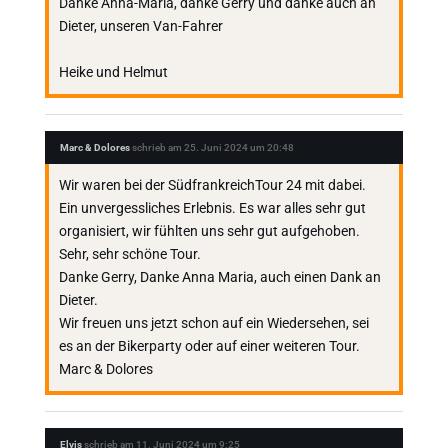
Danke Anna-Maria, danke Gerry und danke auch an
Dieter, unseren Van-Fahrer
Heike und Helmut
Marc & Dolores
schrieb am
25. Juni 2024
um
20:48
Wir waren bei der SüdfrankreichTour 24 mit dabei.
Ein unvergessliches Erlebnis. Es war alles sehr gut
organisiert, wir fühlten uns sehr gut aufgehoben.
Sehr, sehr schöne Tour.
Danke Gerry, Danke Anna Maria, auch einen Dank an
Dieter.
Wir freuen uns jetzt schon auf ein Wiedersehen, sei
es an der Bikerparty oder auf einer weiteren Tour.
Marc & Dolores
Elvis
schrieb am
11. Juni 2024
um
9:25