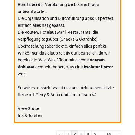
Bereits bei der Vorplanung blieb keine Frage
unbeantwortet.
Die Organisation und Durchführung absolut perfekt,
einfach alles hat gepasst.
Die Routen, Hotelauswahl, Restaurants, die
Verpflegung tagsüber (Snacks & Getränke) ,
Überraschungsabende etc. einfach alles perfekt.
Wir können das glaub relativ gut beurteilen, da wir
bereits die "Wild West" Tour mit einem
anderem
Anbieter
gemacht haben, was ein
absoluter Horror
war.
So wie es aussieht war dies auch nicht unsere letzte
Reise mit Gerry & Anna und ihrem Team 😉
Viele Grüße
Iris & Torsten
Navigation
←
1
2
3
4
5
...
14
→