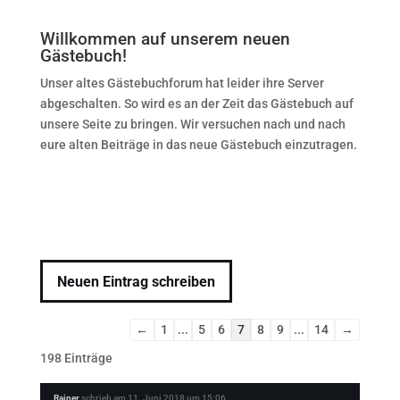
Willkommen auf unserem neuen
Gästebuch!
Unser altes Gästebuchforum hat leider ihre Server
abgeschalten. So wird es an der Zeit das Gästebuch auf
unsere Seite zu bringen. Wir versuchen nach und nach
eure alten Beiträge in das neue Gästebuch einzutragen.
Navigation
←
1
...
5
6
7
8
9
...
14
→
der
198 Einträge
Gästebuchliste
Rainer
schrieb am
11. Juni 2018
um
15:06