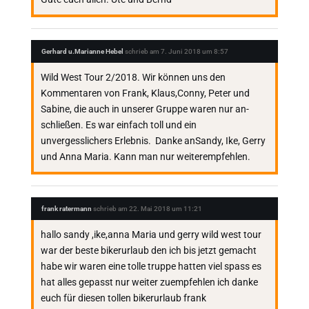
Gerhard u.Marianne Hebel
schrieb am
7. Juni 2018
um
8:57
Wild West Tour 2/2018. Wir können uns den
Kommentaren von Frank, Klaus,Conny, Peter und
Sabine, die auch in unserer Gruppe waren nur an-
schließen. Es war einfach toll und ein
unvergesslichers Erlebnis. Danke anSandy, Ike, Gerry
und Anna Maria. Kann man nur weiterempfehlen.
frank ratermann
schrieb am
22. Mai 2018
um
11:21
hallo sandy ,ike,anna Maria und gerry wild west tour
war der beste bikerurlaub den ich bis jetzt gemacht
habe wir waren eine tolle truppe hatten viel spass es
hat alles gepasst nur weiter zuempfehlen ich danke
euch für diesen tollen bikerurlaub frank