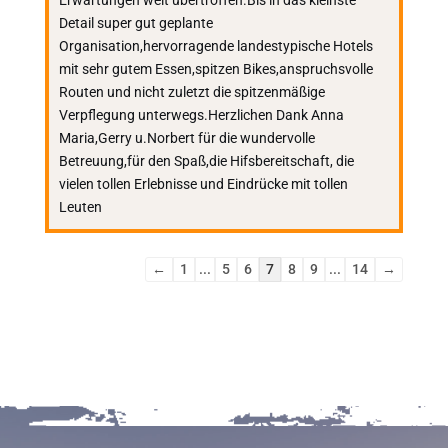
Erwartungen weit übertroffen.Bis in das kleinste
Detail super gut geplante
Organisation,hervorragende landestypische Hotels
mit sehr gutem Essen,spitzen Bikes,anspruchsvolle
Routen und nicht zuletzt die spitzenmäßige
Verpflegung unterwegs.Herzlichen Dank Anna
Maria,Gerry u.Norbert für die wundervolle
Betreuung,für den Spaß,die Hifsbereitschaft, die
vielen tollen Erlebnisse und Eindrücke mit tollen
Leuten
Navigation
←
1
...
5
6
7
8
9
...
14
→
der
Gästebuchliste