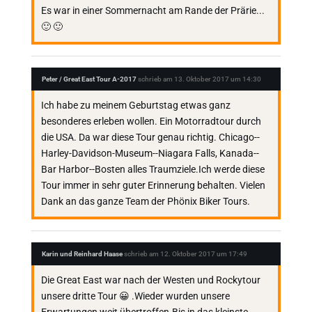
Es war in einer Sommernacht am Rande der Prärie...
🙂 🙂
Peter / Great East Tour A-2017
schrieb am
13. Oktober 2017
um
14:30
Ich habe zu meinem Geburtstag etwas ganz
besonderes erleben wollen. Ein Motorradtour durch
die USA. Da war diese Tour genau richtig. Chicago--
Harley-Davidson-Museum--Niagara Falls, Kanada--
Bar Harbor--Bosten alles Traumziele.Ich werde diese
Tour immer in sehr guter Erinnerung behalten. Vielen
Dank an das ganze Team der Phönix Biker Tours.
Karin und Reinhard Haase
schrieb am
12. Oktober 2017
um
17:49
Die Great East war nach der Westen und Rockytour
unsere dritte Tour 😀 .Wieder wurden unsere