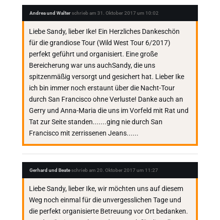
Andrea und Walter
schrieb am
31. Oktober 2017
um
10:02
Liebe Sandy, lieber Ike! Ein Herzliches Dankeschön
für die grandiose Tour (Wild West Tour 6/2017)
perfekt geführt und organisiert. Eine große
Bereicherung war uns auchSandy, die uns
spitzenmäßig versorgt und gesichert hat. Lieber Ike
ich bin immer noch erstaunt über die Nacht-Tour
durch San Francisco ohne Verluste! Danke auch an
Gerry und Anna-Maria die uns im Vorfeld mit Rat und
Tat zur Seite standen.......ging nie durch San
Francisco mit zerrissenen Jeans......
Gerhard und Beate
schrieb am
20. Oktober 2017
um
11:27
Liebe Sandy, lieber Ike, wir möchten uns auf diesem
Weg noch einmal für die unvergesslichen Tage und
die perfekt organisierte Betreuung vor Ort bedanken.