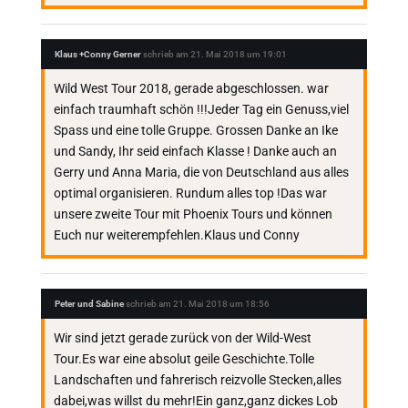
Klaus +Conny Gerner
schrieb am
21. Mai 2018
um
19:01
Wild West Tour 2018, gerade abgeschlossen. war
einfach traumhaft schön !!!Jeder Tag ein Genuss,viel
Spass und eine tolle Gruppe. Grossen Danke an Ike
und Sandy, Ihr seid einfach Klasse ! Danke auch an
Gerry und Anna Maria, die von Deutschland aus alles
optimal organisieren. Rundum alles top !Das war
unsere zweite Tour mit Phoenix Tours und können
Euch nur weiterempfehlen.Klaus und Conny
Peter und Sabine
schrieb am
21. Mai 2018
um
18:56
Wir sind jetzt gerade zurück von der Wild-West
Tour.Es war eine absolut geile Geschichte.Tolle
Landschaften und fahrerisch reizvolle Stecken,alles
dabei,was willst du mehr!Ein ganz,ganz dickes Lob